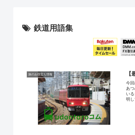
鉄道用語集
【
旅のお役立ち情報
今回
あつ
いる
明し