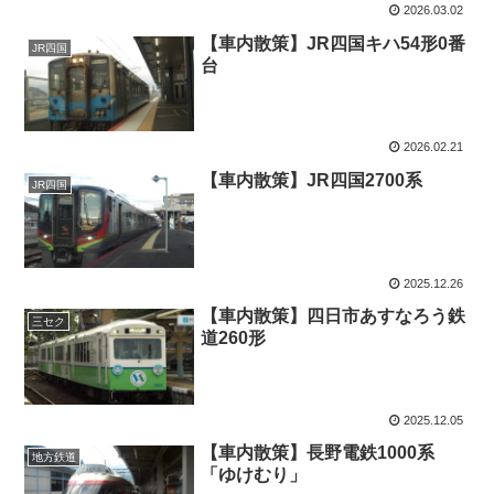
2026.03.02
【車内散策】JR四国キハ54形0番
JR四国
台
2026.02.21
【車内散策】JR四国2700系
JR四国
2025.12.26
【車内散策】四日市あすなろう鉄
三セク
道260形
2025.12.05
【車内散策】長野電鉄1000系
地方鉄道
「ゆけむり」