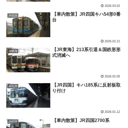
2026.03.02
【車内散策】JR四国キハ54形0番
JR四国
台
2026.02.21
【JR東海】213系引退＆国鉄形形
JR東海
式消滅へ
2026.02.05
【JR四国】キハ185系に反射板取
JR九州
り付け
2026.01.12
【車内散策】JR四国2700系
JR四国