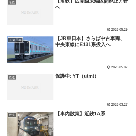
【名鉄】広見線末端区間廃止方針
名鉄
へ
2026.05.29
【JR東日本】さらば中古車両、
JR東日本
中央東線にE131系投入へ
2026.05.07
保護中: YT（utmt）
鉄道
2026.03.27
【車内散策】近鉄1A系
観光