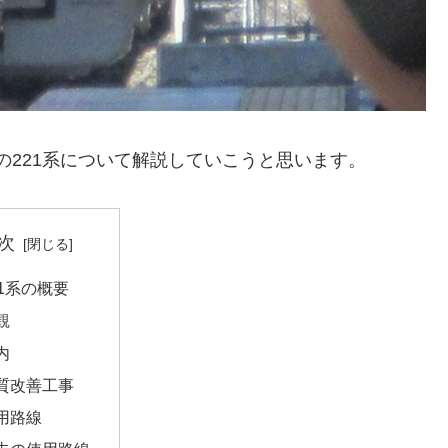
本の221系について解説していこうと思います。
次
21系の概要
観
内
質改善工事
用路線