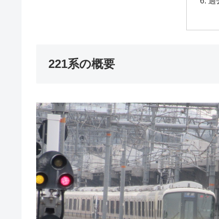
過
221系の概要