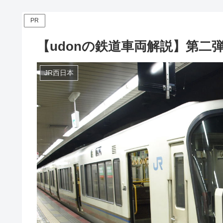
PR
【udonの鉄道車両解説】第二弾
JR西日本