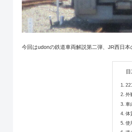
今回はudonの鉄道車両解説第二弾、JR西日
目
2
外
車
体
使