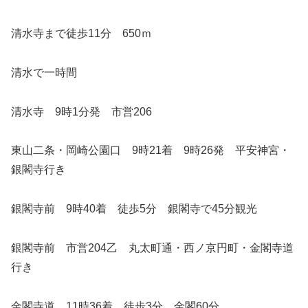
清水寺まで徒歩11分 650ｍ
清水で一時間
清水寺 9時1分発 市営206
東山二条・岡崎公園口 9時21着 9時26発 平安神宮・
銀閣寺行き
銀閣寺前 9時40着 徒歩5分 銀閣寺で45分観光
銀閣寺前 市営204乙 丸太町通・西ノ京円町・金閣寺道
行き
金閣寺道 11時36着 徒歩3分 金閣60分