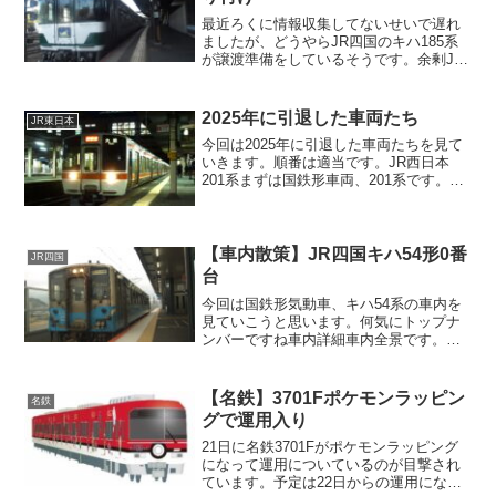
最近ろくに情報収集してないせいで遅れ
ましたが、どうやらJR四国のキハ185系
が譲渡準備をしているそうです。余剰JR
四国は25年3月のダイヤ改正で、牟岐線の
特急「むろと」を廃止・「剣山」も減便
がされており、現在の運用では、キハ185
2025年に引退した車両たち
JR東日本
系を持て余...
今回は2025年に引退した車両たちを見て
いきます。順番は適当です。JR西日本
201系まずは国鉄形車両、201系です。
1979年に登場して、最後は大和路線のJR
難波～王寺間で活躍していましたが、
2025年3月に引退し、201系は完全に引退
とな...
【車内散策】JR四国キハ54形0番
JR四国
台
今回は国鉄形気動車、キハ54系の車内を
見ていこうと思います。何気にトップナ
ンバーですね車内詳細車内全景です。オ
ールロングシートで松山地区のラッシュ
にも対応しています。にしてもカラフル
な座席ですねえ最前面です。末期とはい
【名鉄】3701Fポケモンラッピン
名鉄
え国鉄形、ところどころ...
グで運用入り
21日に名鉄3701Fがポケモンラッピング
になって運用についているのが目撃され
ています。予定は22日からの運用になっ