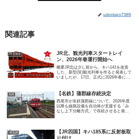
udontaro7389
関連記事
JR北、観光列車スタートレイ
JR北海道
ン、2026年春運行開始へ
概要JR北は少し前から、キハ141を改造
した、新型(笑)観光列車を作ると発表して
いましたが、17日、正式に2026年春に運
行開始すると発表した。赤い星赤い星
は、北海道開拓のシンボルである赤星を
モチーフにした車両で、豪華編成「ラグ
【名鉄】蒲郡線存続決定
名鉄
ジュアリーク...
西尾市が名鉄蒲郡線について、2026年度
以降も線路設備を自治体が支援する「み
なし上下分離方式」で存続させると発表
しました。支援の期限は15年としてお
り、それまでは蒲郡線の存続はほぼ確定
しました。西尾・蒲郡市は西尾線、蒲郡
線の存続に必死になっ...
【JR四国】キハ185系に反射板取
JR九州
り付け