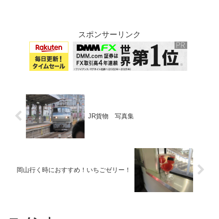
ていましたが2190列車（犬山20:25発普通
豊明行き）に充当されたようで
す。、、、、名鉄WAO!
スポンサーリンク
JR貨物 写真集
岡山行く時におすすめ！いちごゼリー！