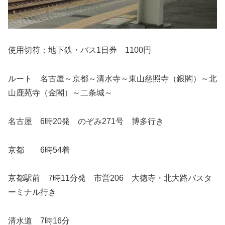
使用切符：地下鉄・バス1日券 1100円
ルート 名古屋～京都～清水寺～東山慈照寺（銀閣）～北
山鹿苑寺（金閣）～二条城～
名古屋 6時20発 のぞみ271号 博多行き
京都 6時54着
京都駅前 7時11分発 市営206 大徳寺・北大路バスタ
ーミナル行き
清水道 7時16分