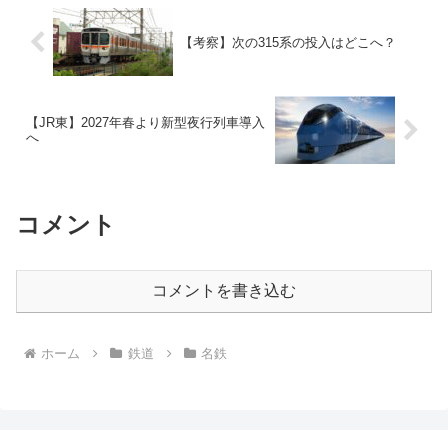
【考察】次の315系の投入はどこへ？
【JR東】2027年春より新型夜行列車導入
へ
コメント
コメントを書き込む
ホーム
鉄道
名鉄