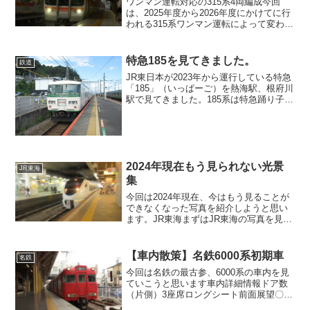
ワンマン運転対応の315系4両編成今回
は、2025年度から2026年度にかけてに行
われる315系ワンマン運転によって変わっ
ていく運用について考察していきます。
※今回も考察なので真に受けないように
しましょう。1.東海道線（米原～大垣）
特急185を見てきました。
鉄道
最初に、...
JR東日本が2023年から運行している特急
「185」（いっぱーご）を熱海駅、根府川
駅で見てきました。185系は特急踊り子で
走っていた国鉄形車両です。熱海につく
ともうさっそく185が止まっていました初
の185系に興奮して写真撮ってなかっ
た、、...
2024年現在もう見られない光景
JR東海
集
今回は2024年現在、今はもう見ることが
できなくなった写真を紹介しようと思い
ます。JR東海まずはJR東海の写真を見て
いこうと思います。中央線211系こいつは
2023/10月に引退した中央西線の211系
5000番台ですね。2022年3月に31...
【車内散策】名鉄6000系初期車
名鉄
今回は名鉄の最古参、6000系の車内を見
ていこうと思います車内詳細情報ドア数
（片側）3座席ロングシート前面展望〇最
前面座席あり前面展望の記号:×:不可,△見