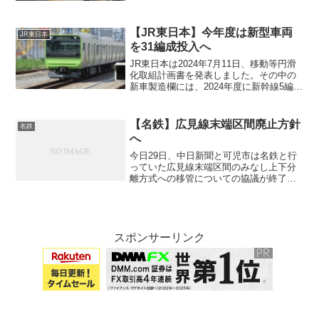
にくいけど一応可能,〇:小さい子供はしん
どいかな？,◎:小さい子供でも可能車内ま
ずは...
【JR東日本】今年度は新型車両
JR東日本
を31編成投入へ
JR東日本は2024年7月11日、移動等円滑
化取組計画書を発表しました。その中の
新車製造欄には、2024年度に新幹線5編成
(35両)、在来線26編成(202両)を製造する
という発表がありました。何を導入する
の？今年度、新幹線の製造は7連の新...
【名鉄】広見線末端区間廃止方針
名鉄
へ
今日29日、中日新聞と可児市は名鉄と行
っていた広見線末端区間のみなし上下分
離方式への移管についての協議が終了し
たと発表しました。名鉄は廃線の方針へ
中日新聞の名鉄側への取材の回答として
は「廃線の方針」と回答。可児市のホー
ムページでは以下のよう...
スポンサーリンク