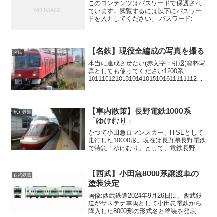
このコンテンツはパスワードで保護され
ています。閲覧するには以下にパスワー
ドを入力してください。 パスワード:
【名鉄】現役全編成の写真を撮る
名鉄
本当に達成させたい(赤文字：引退)資料写
真としても使ってください1200系
1011101210131014101510161111111211
131114111511161800系
180118021803180418051806180718...
【車内散策】長野電鉄1000系
地方鉄道
「ゆけむり」
かつて小田急ロマンスカー、HiSEとして
走行した10000形。現在は長野県長野電鉄
で特急「ゆけむり」として、電鉄長野・
須坂～湯田中間を走行しています。今回
はその車内を見ていこうと思います。車
内概要ドア数（片側）1座席回転クロスシ
【西武】小田急8000系譲渡車の
西武鉄道
ート前面展望...
塗装決定
画像:西武鉄道2024年9月26日に、西武鉄
道がサステナ車両として小田急電鉄から
購入した8000形の形式名と塗装を発表し