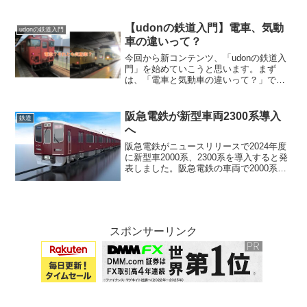
ました。形式名は8000系、塗装は上記の
画像のようになるそうです。塗装
が、、、画像:wikipediaそもそも、小田急
【udonの鉄道入門】電車、気動
udonの鉄道入門
の...
車の違いって？
今回から新コンテンツ、「udonの鉄道入
門」を始めていこうと思います。まず
は、「電車と気動車の違いって？」で
す。電車と気動車の違いって意外とむず
かしいもんなんですよね。ということで
今回は違いの見分け方を見ていきましょ
阪急電鉄が新型車両2300系導入
鉄道
う電車と気動車の明確な違...
へ
阪急電鉄がニュースリリースで2024年度
に新型車2000系、2300系を導入すると発
表しました。阪急電鉄の車両で2000系、
2300系を名乗るのは2代目となります。画
像:阪急電鉄ライトほっそいな1000系列の
アレンジか阪急伝統のマルーン色だ...
スポンサーリンク