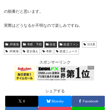
の順番だと思います。
実際はどうなるか不明なので楽しみですね。
JR東海
考察、予想
鉄道
鉄道ファン
315系
JR東海
置き換え
考察
鉄道ニュース
スポンサーリンク
シェアする
X
Bluesky
Facebook