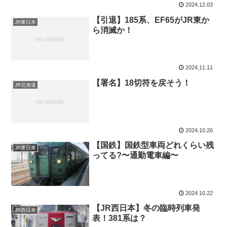
2024.12.03
【引退】185系、EF65がJR東か
JR東日本
ら消滅か！
2024.11.11
【署名】18切符を戻そう！
JR北海道
2024.10.26
【国鉄】国鉄型車両どれくらい残
JR東日本
ってる?〜通勤電車編〜
2024.10.22
【JR西日本】冬の臨時列車発
JR西日本
表！381系は？