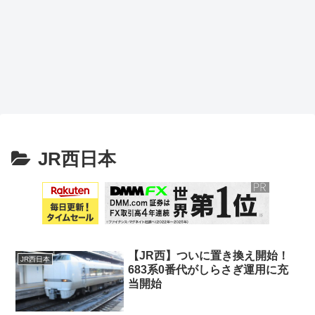
JR西日本
【JR西】ついに置き換え開始！
JR西日本
683系0番代がしらさぎ運用に充
当開始