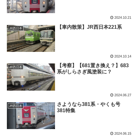
2024.10.21
【車内散策】JR西日本221系
JR西日本
2024.10.14
【考察】【681置き換え？】683
JR西日本
系がしらさぎ風塗装に？
2024.06.27
さようなら381系・やくも号
JR西日本
381特集
2024.06.15