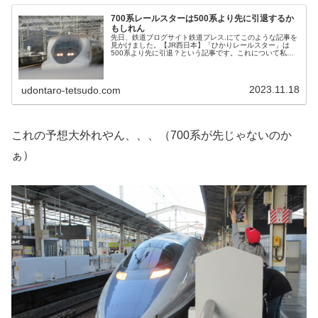
700系レールスターは500系より先に引退するか
もしれん
先日、鉄道ブログサイト鉄道プレス.にてこのような記事を
見かけました。【JR西日本】「ひかりレールスター」は
500系より先に引退？という記事です。これについて私は
500系より先に引退というのは可能性は高いと思っていま
す。まず、JR西日本が発表...
2023.11.18
udontaro-tetsudo.com
これの予想大外れやん、、、（700系が先じゃないのか
ぁ）