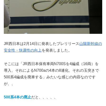
JR西日本は2月14日に発表したプレリリース
山陽新幹線の
安全性・快適性の向上
を発表しました。
そこには「JR西日本保有車両N700Sを4編成（16両）を
導入、それによるN700aの4本の8連化、それの玉突きで
500系4編成を廃車する」みたいな感じの内容なのです
が、、
500系4本の廃止
だと、、、、、