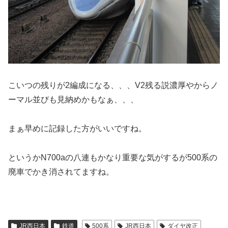
こいつの残りが2編成になる、、、V2残る説濃厚やからノ
ーマル並びも見納めかもなぁ、、、
まぁ早めに記録した方がいいですね。
というかN700aの八連もかなり重要な気がするが500系の
廃車でかき消されてますね。
JR西日本
鉄道
500系
JR西日本
ダイヤ改正