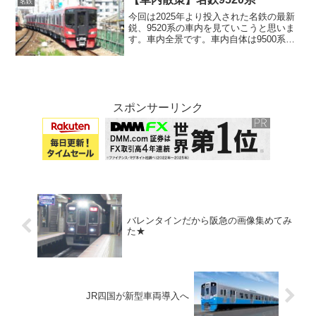
名鉄
今回は2025年より投入された名鉄の最新
鋭、9520系の車内を見ていこうと思いま
す。車内全景です。車内自体は9500系と
さほど変わりません。ドアです。ベージ
ュ色に塗装されており、ドアとそれ以外
でメリハリがついています。最前面で
す。前面展望が...
スポンサーリンク
バレンタインだから阪急の画像集めてみ
た★
JR四国が新型車両導入へ