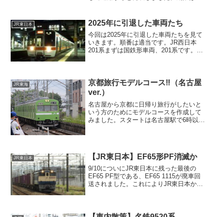
7/22~9/12です。当該編成は当該編成につ
いては発表されていませんが、更新車か
未更新車で見た目の雰囲気や記録の重要
2025年に引退した車両たち
JR東日本
度も...
今回は2025年に引退した車両たちを見て
いきます。順番は適当です。JR西日本
201系まずは国鉄形車両、201系です。
1979年に登場して、最後は大和路線のJR
難波～王寺間で活躍していましたが、
2025年3月に引退し、201系は完全に引退
とな...
京都旅行モデルコース‼（名古屋
JR東海
ver.）
名古屋から京都に日帰り旅行がしたいと
いう方のためにモデルコースを作成して
みました。スタートは名古屋駅で6時以降
の出発としています。広告↓神社、お寺優
先ルート使用切符：地下鉄・バス1日券
1100円ルート 名古屋～京都～清水寺～
東山慈照寺（銀...
【JR東日本】EF65形PF消滅か
JR東日本
9/10についにJR東日本に残った最後の
EF65 PF型である、EF65 1115が廃車回
送されました。これによりJR東日本から
EF65 1000番台は消滅となります。何故
かP型より先に画像:WikipediaJR東日本に
は同じEF65形で...
【車内散策】名鉄9520系