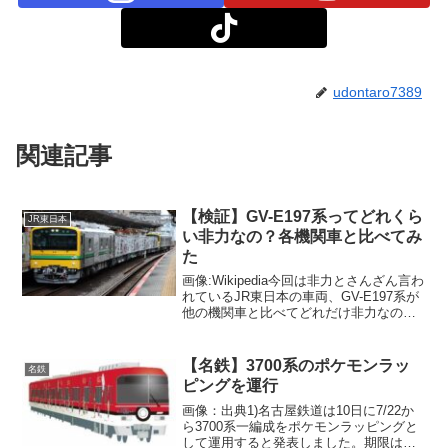
udontaro7389
関連記事
【検証】GV-E197系ってどれくら
JR東日本
い非力なの？各機関車と比べてみ
た
画像:Wikipedia今回は非力とさんざん言わ
れているJR東日本の車両、GV-E197系が
他の機関車と比べてどれだけ非力なのか
検証していこうと思います。JR世代の機
関車と比べてみるまずはJR世代の機関車
である、EF210やEF510などと...
【名鉄】3700系のポケモンラッ
名鉄
ピングを運行
画像：出典1)名古屋鉄道は10日に7/22か
ら3700系一編成をポケモンラッピングと
して運用すると発表しました。期限は